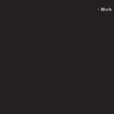
Work
e
n
d
i
g
i
t
a
a
l
n
i
e
u
w
s
m
e
r
k