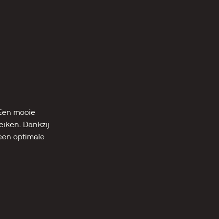
Een mooie 
ken. Dankzij 
een optimale 