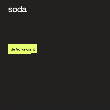
de Volkskrant
T
r
a
n
s
f
o
r
m
a
t
i
e
n
a
a
r
e