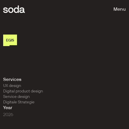
Menu
EGIS
S
u
p
e
r
e
f
f
i
c
i
ë
n
t
p
a
r
k
e
e
r
b
o
e
t
e
b
e
z
w
a
r
e
n
a
f
h
a
n
d
e
l
e
n
m
e
t
e
e
n
n
i
e
u
w
p
o
r
t
a
a
l
Services
UX design
Digital product design
Service design
Digitale Strategie
Year
2026