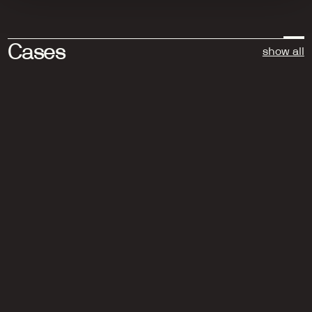
Cases
show all
Fairphone
Fairphone Moments: a calm, mindful and 
focussed experience