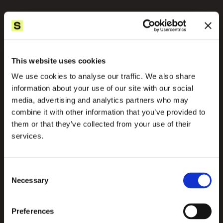
Daar kan je op bouwen
This website uses cookies
Het nieuwe portaal ziet er niet alleen gelikt uit, 
We use cookies to analyse our traffic. We also share
maar is ook gebouwd met oog op de toekomst. 
information about your use of our site with our social
Nieuwe systemen kunnen makkelijk worden 
media, advertising and analytics partners who may
gekoppeld, en veroudere informatie-systemen 
combine it with other information that you’ve provided to
kunnen makkelijk worden uitgezet. Mendix past 
them or that they’ve collected from your use of their
zich daar moeiteloos op aan. Zo is Egis klaar voor 
services.
de toekomst.
Consent
Necessary
Selection
Preferences