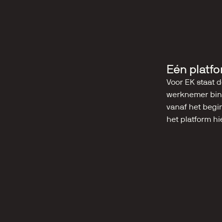
Eén platfo
Voor EK staat d
werknemer binn
vanaf het begin
het platform hi