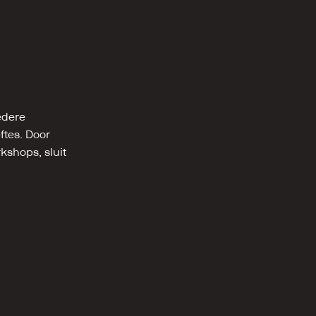
dere 
tes. Door 
shops, sluit 