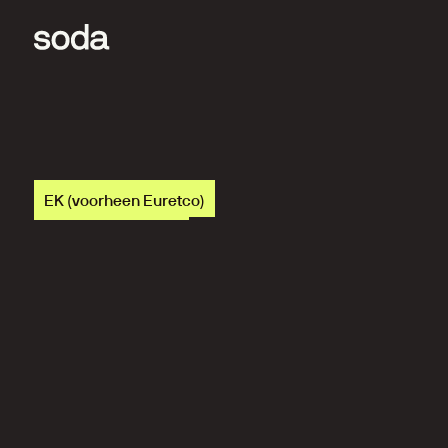
EK (voorheen Euretco)
É
é
n
c
e
n
t
r
a
l
e
o
m
g
e
v
i
n
v
a
n
r
e
t
a
i
l
b
e
d
r
i
j
v
e
n