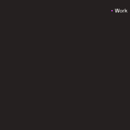
Work
g
v
o
o
r
h
e
t
o
n
t
z
o
r
g
e
n