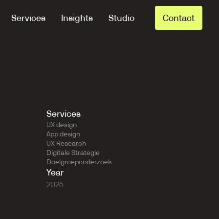
Services
Insights
Studio
Contact
Services
UX design
App design
UX Research
Digitale Strategie
Doelgroeponderzoek
Year
2026