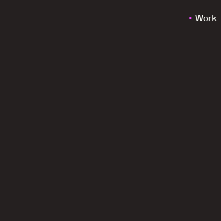
Work
v
o
o
r
R
a
b
o
b
a
n
k