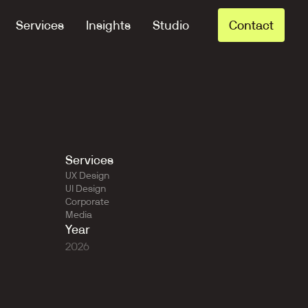
Services
Insights
Studio
Contact
Services
UX Design
UI Design
Corporate
Media
Year
2026