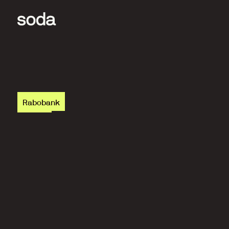
Rabobank
E
e
n
k
a
k
e
l
v
e
r
s
e
.
c
o
m