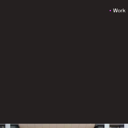
Work
e
p
r
o
f
e
s
s
i
o
n
a
l
i
s
e
r
i
n
g