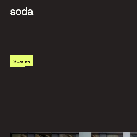
Spaces
O
p
s
c
h
a
l
e
n
m
e
t
d
i
g
i
t
a
l