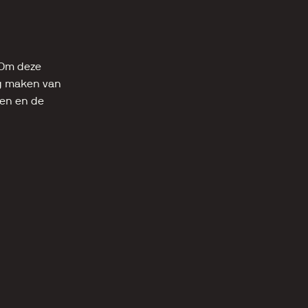
 Om deze 
g maken van 
en en de 